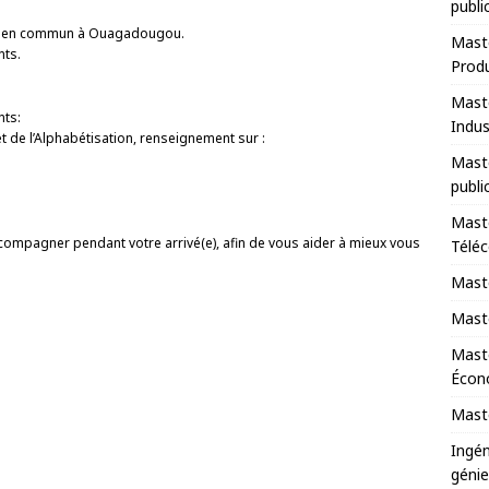
publi
ts en commun à Ouagadougou.
Maste
nts.
Prod
Maste
nts:
Indus
et de l’Alphabétisation, renseignement sur :
Maste
publi
Maste
ompagner pendant votre arrivé(e), afin de vous aider à mieux vous
Télé
Maste
Maste
Mast
Écono
Maste
Ingén
génie