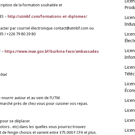
Licen
cription de la formation souhaitée et
Prod
ES –
http://utmbf.com/formations-et-diplomes/
Licen
Indus
acter par courriel électronique contact@utmbf.com ou
Licen
35 / +226 79 80 29 80
Élect
Licen
r –
https://www.mae.gov.bf/burkina-faso/ambassades
Infor
Licen
Télé
ôtel
Licen
Écono
nourrir autour et au sein de l’UTM.
Licen
marché près de chez vous pour cuisiner vos repas.
Licen
Licen
 pour se déplacer.
tors.. etc) dans les quelles vous pourrez trouvez
Licen
e l’engin choisis et varient entre 375.000 F CFA et plus.