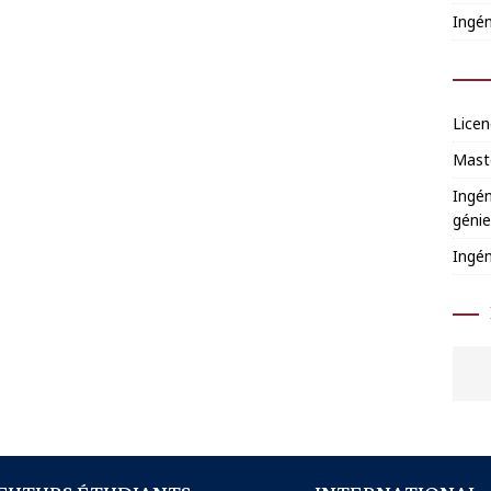
Ingén
Licen
Mast
Ingén
génie
Ingén