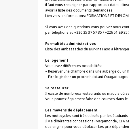
il faut vous renseigner par rapport aux dates d’ins
avoir la liste des documents demandées.
Lien vers les formations: FORMATIONS ET DIPLÔM
Si vous avez des questions vous pouvez nous cont
par téléphone au +226 25 37 57 35 / +226 51 89 35 
Formalités administratives
Liste des ambassades du Burkina Faso à l’étrange
Le logement
Vous avez différentes possibilités:
– Réserver une chambre dans une auberge ou un h
– Être logé chez un proche habitant Ouagadougou
Se restaurer
Il existe de nombreux restaurants ou maquis où se 
Vous pouvez également faire des courses dans le 
Les moyens de déplacement
Les motocycles sont très utilisés par les étudiants
Il y a différentes concessions (Megamonde, CFA Mo
des engins pour vous déplacer. Les prix dépendent d