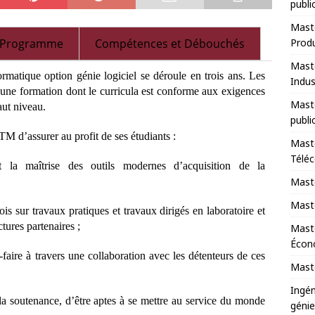
publi
Maste
Programme
Compétences et Débouchés
Prod
Maste
rmatique option génie logiciel se déroule en trois ans. Les
Indus
ir une formation dont le curricula est conforme aux exigences
Maste
ut niveau.
publi
 d’assurer au profit de ses étudiants :
Maste
Télé
t la maîtrise des outils modernes d’acquisition de la
Maste
Maste
ois sur travaux pratiques et travaux dirigés en laboratoire et
tures partenaires ;
Mast
Écono
-faire à travers une collaboration avec les détenteurs de ces
Maste
Ingén
la soutenance, d’être aptes à se mettre au service du monde
génie