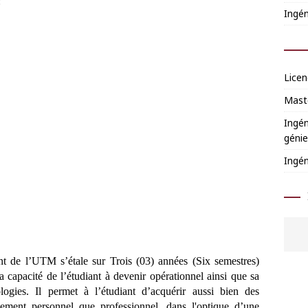
:
Ingén
Licen
Mast
Ingén
génie
Ingén
t de l’UTM s’étale sur Trois (03) années (Six semestres)
la capacité de l’étudiant à devenir opérationnel ainsi que sa
logies. Il permet à l’étudiant d’acquérir aussi bien des
ement personnel que professionnel, dans l'optique d’une