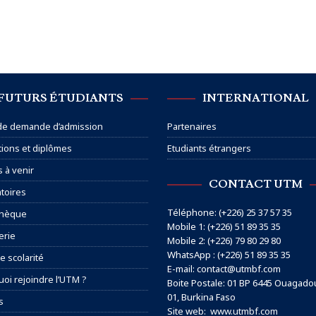
FUTURS ÉTUDIANTS
INTERNATIONAL
 de demande d’admission
Partenaires
ions et diplômes
Etudiants étrangers
s à venir
CONTACT UTM
toires
Téléphone: (+226) 25 37 57 35
thèque
Mobile 1: (+226) 51 89 35 35
erie
Mobile 2: (+226) 79 80 29 80
WhatsApp : (+226) 51 89 35 35
e scolarité
E-mail: contact@utmbf.com
oi rejoindre l’UTM ?
Boite Postale: 01 BP 6445 Ouagad
01, Burkina Faso
s
Site web:
www.utmbf.com