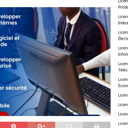
Licen
Prod
Licen
Indus
Licen
Élect
Licen
Infor
Licen
Télé
Licen
Écono
Licen
Licen
Licen
Licen