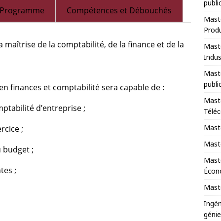
publi
Programme
Compétences et Débouchés
Maste
Prod
 maîtrise de la comptabilité, de la finance et de la
Maste
Indus
Maste
publi
 en finances et comptabilité sera capable de :
Maste
ptabilité d’entreprise ;
Télé
Maste
rcice ;
Maste
u budget ;
Mast
tes ;
Écono
Maste
Ingén
génie