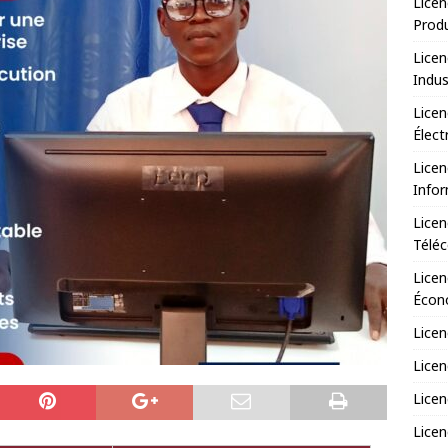
Licen
Prod
Licen
Indus
Licen
Élect
Licen
Infor
Licen
Télé
Licen
Écono
Licen
Licen
Licen
Licen