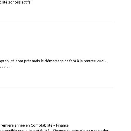
ité sont-ils actifs!
ptabilité sont prêt mais le démarrage ce fera à la rentrée 2021-
ossier.
 première année en Comptabilité – Finance.
possible sur la comptabilité – Finance et vous n’avez pas parler