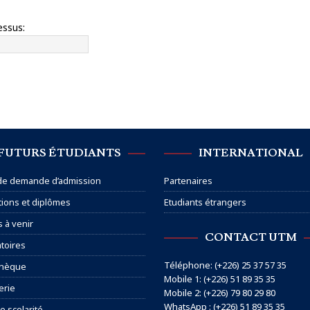
essus:
FUTURS ÉTUDIANTS
INTERNATIONAL
 de demande d’admission
Partenaires
ions et diplômes
Etudiants étrangers
s à venir
CONTACT UTM
toires
Téléphone: (+226) 25 37 57 35
thèque
Mobile 1: (+226) 51 89 35 35
erie
Mobile 2: (+226) 79 80 29 80
WhatsApp : (+226) 51 89 35 35
e scolarité