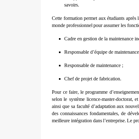
savoi
r
s
.
C
e
t
t
e
fo
r
mation
p
e
rm
e
t
a
ux
é
tud
i
a
nts
a
pr
è
s
l
monde p
r
of
e
ss
i
onn
e
l
pour
a
ssu
m
e
r l
e
s fo
n
c
t
i
Cadre en gestion de la maintenance ind
Responsable d’équipe de maintenance
Responsable de maintenance ;
Chef de projet de fabrication
.
P
our
c
e f
a
ir
e
,
le prog
r
a
m
m
e d’
e
ns
e
i
g
n
e
men
s
e
lon
le
s
y
stè
m
e l
i
ce
n
c
e
-
mast
e
r
-
d
o
c
tor
a
t,
e
t
a
insi que sa fa
c
ul
t
é d’
a
d
a
ptation
a
ux nouv
e
l
d
e
s
c
onn
a
i
s
s
a
n
ce
s fon
d
a
ment
a
les, de d
é
v
e
me
i
l
l
e
ure in
té
gr
a
t
i
on
d
a
ns
l’
e
ntr
e
p
ris
e
.
L
e pr