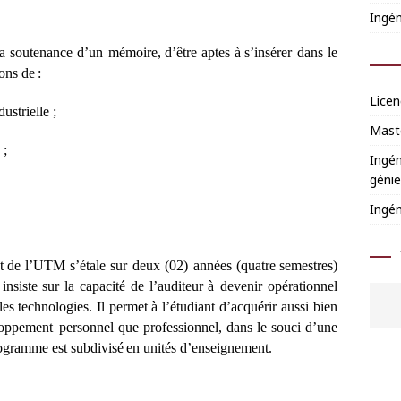
Ingén
a
so
u
ten
a
n
ce d’un mémoire
,
d’
ê
t
re
a
ptes
à
s’insérer dans le
ons de
:
Licen
ustrielle ;
Mast
 ;
Ingén
génie
Ingén
t
de
l
’
UTM
s’
é
tale sur deux
(02)
a
nn
ée
s
(quatre
s
e
mestr
e
s)
ins
i
ste
sur la
ca
p
ac
i
t
é de l’
auditeur
à d
e
v
e
nir op
é
r
a
t
i
onn
e
l
l
e
s
te
c
hno
l
o
g
ies.
I
l p
e
rm
e
t
à l’étudiant d’
a
c
q
u
é
rir
a
ussi bien
loppe
m
e
nt p
e
rsonn
e
l
que
pro
f
e
ss
i
onn
e
l,
d
a
ns
le
so
u
c
i
d’u
n
e
og
ra
m
m
e
e
st
s
ubdiv
i
sé
e
n uni
t
é
s d’
e
ns
e
i
g
n
e
m
e
n
t.