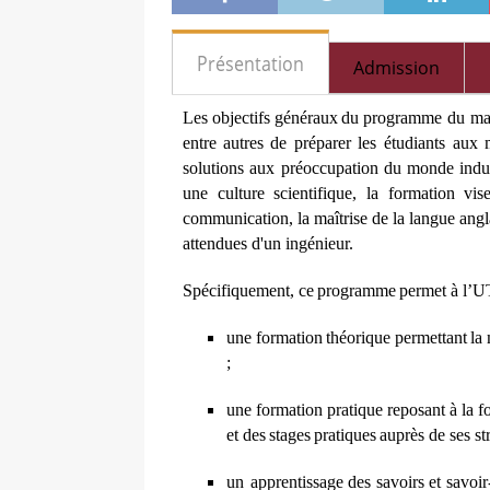
Présentation
Admission
L
e
s
obje
c
t
i
fs
g
é
n
é
r
a
ux
du
pr
o
g
r
a
m
m
e
du mas
e
nt
r
e
a
utr
e
s de p
réparer les étudiants aux
solutions aux préoccupation du monde indus
une culture scientifique, la formation vis
communication, la maîtrise de la langue angla
attendues d'un ingénieur
.
S
p
éc
ifiqu
e
ment,
c
e
p
r
o
g
r
a
m
m
e
p
e
rm
e
t à l
’
U
une
fo
r
mation
thé
o
rique
p
e
rm
e
t
t
a
nt
la
;
une
f
o
rm
a
t
i
on
pr
a
t
i
que
r
e
pos
a
nt
à
la
f
et
d
e
s
sta
g
e
s
p
r
a
t
i
qu
e
s
auprès de ses st
un
apprentissage
des
savoirs
et
savoir