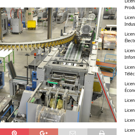
Licen
Prod
Licen
Indus
Licen
Élect
Licen
Infor
Licen
Télé
Licen
Écono
Licen
Licen
Licen
Licen