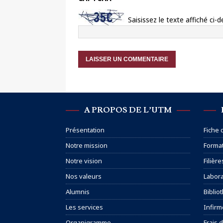
Saisissez le texte affiché ci-d
A PROPOS DE L’UTM
Présentation
Fiche
Notre mission
Format
Notre vision
Filière
Nos valeurs
Labora
Alumnis
Biblio
Les services
Infirm
Organigramme
Frais d