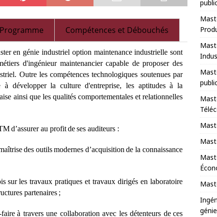
publi
Maste
Programme
Compétences et Débouchés
Prod
Maste
ter en génie industriel option maintenance industrielle
sont
Indus
 métiers d'ingénieur maintenancier capable de proposer des
Maste
triel. Outre les compétences technologiques soutenues par
publi
e à développer la culture d'entreprise, les aptitudes à la
ise ainsi que les qualités comportementales et relationnelles
Maste
Télé
Maste
TM
d
’a
ssur
e
r
a
u
p
ro
f
it
de
s
e
s
auditeurs
:
Maste
maîtrise
d
e
s
out
i
ls
m
od
e
rn
e
s
d’
a
c
q
u
is
i
t
i
on
de
la
c
onn
a
is
s
a
n
c
e
Mast
Écono
ois
sur
les travaux pratiques et travaux dirigés en laboratoire
Maste
ructures partenaires
;
Ingén
génie
-
f
a
ire
à tr
a
v
e
rs une
c
ol
l
a
b
o
r
a
t
i
on
a
v
e
c les d
é
tent
e
urs de
ce
s