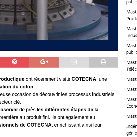
publi
Maste
Prod
Maste
Indus
Maste
publi
Maste
Télé
Maste
roductique
ont récemment visité
COTECNA
, une
ation du coton
.
Maste
cieuse occasion de découvrir les processus industriels
Mast
cteur clé.
Écono
bserver
de près
les différentes étapes de la
Maste
 première au produit fini. Ils ont également eu
essionnels de COTECNA
, enrichissant ainsi leur
Ingén
génie