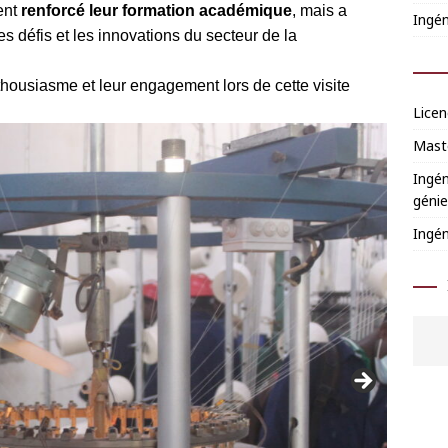
ent
renforcé leur formation académique
, mais a
Ingén
s défis et les innovations du secteur de la
nthousiasme et leur engagement lors de cette visite
Licen
Mast
Ingén
génie
Ingén