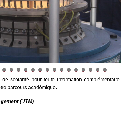
2
3
4
5
6
7
8
9
0
1
2
3
4
5
6
 de scolarité pour toute information complémentaire.
tre parcours académique.
nagement (UTM)