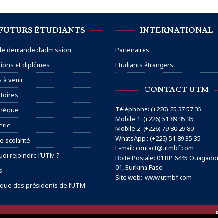
FUTURS ÉTUDIANTS
INTERNATIONAL
 de demande d’admission
Partenaires
ions et diplômes
Etudiants étrangers
s à venir
CONTACT UTM
toires
Téléphone: (+226) 25 37 57 35
thèque
Mobile 1: (+226) 51 89 35 35
erie
Mobile 2: (+226) 79 80 29 80
WhatsApp : (+226) 51 89 35 35
e scolarité
E-mail: contact@utmbf.com
oi rejoindre l’UTM ?
Boite Postale: 01 BP 6445 Ouagad
01, Burkina Faso
s
Site web:
www.utmbf.com
ique des présidents de l’UTM