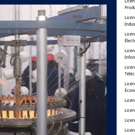
Licen
Prod
Licen
Indus
Licen
Élect
Licen
Infor
Licen
Télé
Licen
Écono
Licen
Licen
Licen
Licen