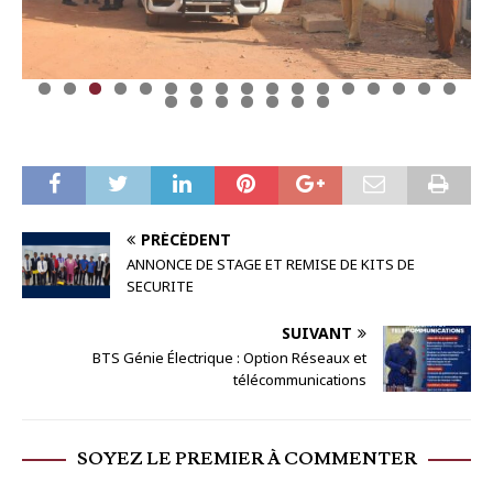
0
1
2
3
4
5
6
7
8
9
0
1
2
3
4
PRÉCÉDENT
ANNONCE DE STAGE ET REMISE DE KITS DE
SECURITE
SUIVANT
BTS Génie Électrique : Option Réseaux et
télécommunications
SOYEZ LE PREMIER À COMMENTER